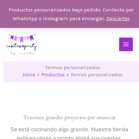
Ir
Productos personalizados bajo pedido. Contacta por
al
WhatsApp o Instagram para encargar.
Descartar
contenido
Termos personalizados
Inicio
Productos
Termos personalizados
Tenemos grandes proyectos por anunciar
Se está cocinando algo grande. Nuestra tienda
está en obras y pronto abrirá sus puertas.