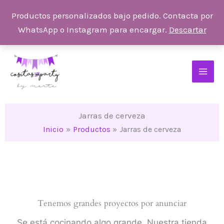
Ir
Productos personalizados bajo pedido. Contacta por
al
WhatsApp o Instagram para encargar.
Descartar
contenido
Jarras de cerveza
Inicio
Productos
Jarras de cerveza
Tenemos grandes proyectos por anunciar
Se está cocinando algo grande. Nuestra tienda